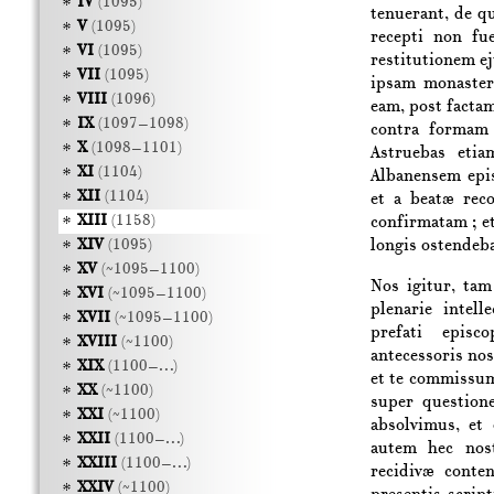
IV
(1095)
tenuerant, de q
V
(1095)
recepti non fue
VI
(1095)
restitutionem ej
VII
(1095)
ipsam monasteri
VIII
(1096)
eam, post facta
IX
(1097–1098)
contra formam 
X
(1098–1101)
Astruebas et
XI
(1104)
Albanensem
epi
XII
(1104)
et a beatæ rec
XIII
(1158)
confirmatam ; e
XIV
(1095)
longis ostendeb
XV
(~1095–1100)
Nos igitur, tam
XVI
(~1095–1100)
plenarie intell
XVII
(~1095–1100)
prefati epis
XVIII
(~1100)
antecessoris nos
XIX
(1100–…)
et te commissum
XX
(~1100)
super question
XXI
(~1100)
absolvimus, et
XXII
(1100–…)
autem hec nost
XXIII
(1100–…)
recidivæ conte
XXIV
(~1100)