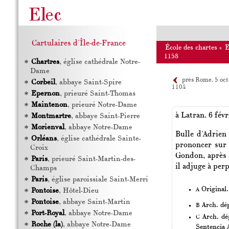
Cartulaires d'Île-de-France
École des chartes
»
1158
Chartres
, église cathédrale Notre-
Dame
près Rome. 5 oct
Corbeil
, abbaye Saint-Spire
1104
Epernon
, prieuré Saint-Thomas
Maintenon
, prieuré Notre-Dame
à
Latran
.
6 fév
Montmartre
, abbaye Saint-Pierre
Morienval
, abbaye Notre-Dame
Bulle d'Adrien 
Orléans
, église cathédrale Sainte-
prononcer sur 
Croix
Gondon, après a
Paris
, prieuré Saint-Martin-des-
il adjuge à per
Champs
Paris
, église paroissiale Saint-Merri
Original.
A
Pontoise
, Hôtel-Dieu
Pontoise
, abbaye Saint-Martin
Arch. dép
B
Port-Royal
, abbaye Notre-Dame
Arch. dép
C
Roche (la)
, abbaye Notre-Dame
Sentencia 