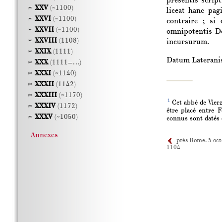
presentis scrip
XXV
(~1100)
liceat hanc pag
XXVI
(~1100)
contraire ; si
XXVII
(~1100)
omnipotentis D
XXVIII
(1108)
incursurum.
XXIX
(1111)
Datum
Laterani
XXX
(1111–…)
XXXI
(~1140)
XXXII
(1142)
XXXIII
(~1170)
1
Cet abbé de Vierz
XXXIV
(1172)
être placé entre 
XXXV
(~1050)
connus sont datés 
Annexes
près Rome. 5 oct
1104