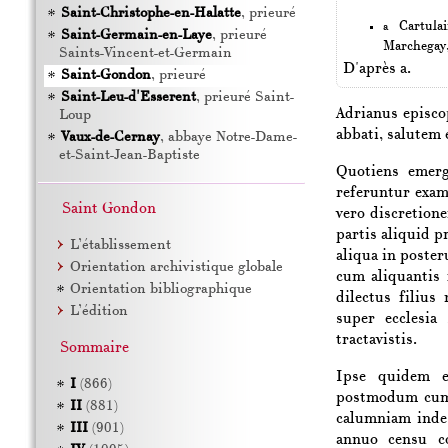
Saint-Christophe-en-Halatte
, prieuré
Cartula
a
Saint-Germain-en-Laye
, prieuré
Marchegay,
Saints-Vincent-et-Germain
D'après a.
Saint-Gondon
, prieuré
Saint-Leu-d'Esserent
, prieuré Saint-
Adrianus
episco
Loup
abbati
, salutem
Vaux-de-Cernay
, abbaye Notre-Dame-
et-Saint-Jean-Baptiste
Quotiens emerg
referuntur exam
Saint Gondon
vero discretion
partis aliquid 
L’établissement
aliqua in poster
Orientation archivistique globale
cum aliquantis 
Orientation bibliographique
dilectus filius
L’édition
super ecclesia
tractavistis.
Sommaire
Ipse quidem ec
I
(866)
postmodum cum 
II
(881)
calumniam inde 
III
(901)
annuo censu co