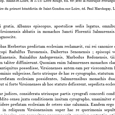
ép. Maine-et-Loire, H 3715: Livre Rouge, fol. 69 (avec la rubrique Privilegi
ire du prieuré bénédictin de Saint-Gondon-sur-Loire
, éd. Paul Marchegay, 
i gratia,
Albanus
episcopus, apostolicæ sedis legatus
, omnibu
Virsionensis
abbatis in monachos
Sancti Florentii Salmurensis
ognoscite.
bbas
Herbertus
predictam ecclesiam reclamavit, cui rei canonice
scopi
Radulfus
Turonensis
,
Daibertus
Senonensis
; episcopi 
lianensis
,
Rainaldus
Andegavensis
,
Marbodus
Redonensis
,
Gi
m taliter diffinierunt. Quoniam enim
Salmurenses
monachos claru
antiquitus possedisse,
Virsionenses
autem eam per vicecomitem
minio subjecisse, facto utrisque de hac re cyrographo, statutum
prefatam ecclesiam possidentes,
Salmurensibus
monachis duas
 ut si forte
Virsionenses
ab hoc statuto deficerent, sepedicta eccle
tur judices, considerata utriusque partis cyrografi concordi co
ddito censu juxta conditionem insitam cyrographo, unanimiter e
dere prefatam ecclesiam de cetero sine calumnia. Eandem ergo s
t in reliquum
Virsionensium
super hac re querimonia sepulta