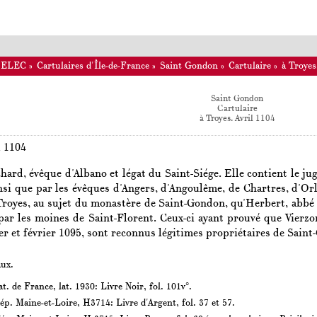
ELEC
»
Cartulaires d'Île-de-France
»
Saint Gondon
»
Cartulaire
»
à Troyes
Saint Gondon
Cartulaire
à Troyes. Avril 1104
l 1104
hard, évêque d'Albano et légat du Saint-Siége. Elle contient le 
insi que par les évêques d'Angers, d'Angoulême, de Chartres, d'Orl
 Troyes, au sujet du monastère de Saint-Gondon, qu'Herbert, abbé d
par les moines de Saint-Florent. Ceux-ci ayant prouvé que Vierzo
ier et février 1095, sont reconnus légitimes propriétaires de Sain
ux.
t. de France, lat. 1930: Livre Noir, fol. 101v°.
p. Maine-et-Loire, H3714: Livre d'Argent, fol. 37 et 57.