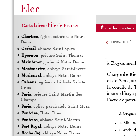
Cartulaires d'Île-de-France
École des chartes
»
Chartres
, église cathédrale Notre-
Dame
1098-1101 ?
Corbeil
, abbaye Saint-Spire
Epernon
, prieuré Saint-Thomas
Maintenon
, prieuré Notre-Dame
à
Troyes
.
Avri
Montmartre
, abbaye Saint-Pierre
Charge de Ric
Morienval
, abbaye Notre-Dame
et de Sens, a
Orléans
, église cathédrale Sainte-
le concile de
Croix
à son abbaye 
Paris
, prieuré Saint-Martin-des-
l'acte de janv
Champs
Paris
, église paroissiale Saint-Merri
Pontoise
, Hôtel-Dieu
Origina
A
Pontoise
, abbaye Saint-Martin
Bibl. na
B
Port-Royal
, abbaye Notre-Dame
Arch. dé
C
Roche (la)
, abbaye Notre-Dame