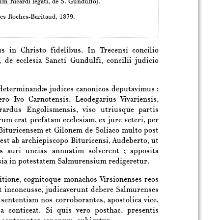
um Ricardi legati, de S. Gundulfo).
Les Roches-Baritaud, 1879.
s in Christo fidelibus. In
Trecensi
concilio
, de ecclesia
Sancti Gundulfi
, concilii judicio
 determinandæ judices canonicos deputavimus :
vero
Ivo
Carnotensis
,
Leodegarius
Vivariensis
,
rardus
Engolismensis
, viso utriusque partis
m erat prefatam ecclesiam, ex jure veteri, per
Bituricensem
et
Gilonem de Soliaco
multo post
 est ab
archiepiscopo
Bituricensi
,
Audeberto
, ut
 auri uncias annuatim solverent ; apposita
sia in potestatem
Salmurensium
redigeretur.
nditione, cognitoque monachos
Virsionenses
reos
t inconcusse, judicaverunt debere
Salmurenses
ententiam nos corroborantes, apostolica vice,
 conticeat. Si quis vero posthac, presentis