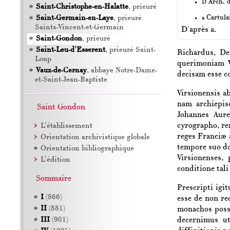
Arch. d
D
Saint-Christophe-en-Halatte
, prieuré
Saint-Germain-en-Laye
, prieuré
Cartula
a
Saints-Vincent-et-Germain
D'après a.
Saint-Gondon
, prieuré
Saint-Leu-d'Esserent
, prieuré Saint-
Richardus
, De
Loup
querimoniam
Vaux-de-Cernay
, abbaye Notre-Dame-
decisam esse c
et-Saint-Jean-Baptiste
Virsionensis
a
nam archiepi
Saint Gondon
Johannes
Aure
cyrographo, re
L’établissement
reges
Franciæ
Orientation archivistique globale
tempore suo do
Orientation bibliographique
Virsionenses
, 
L’édition
conditione tali
Sommaire
Prescripti igi
I
(866)
esse de non re
II
(881)
monachos possi
III
(901)
decernimus u