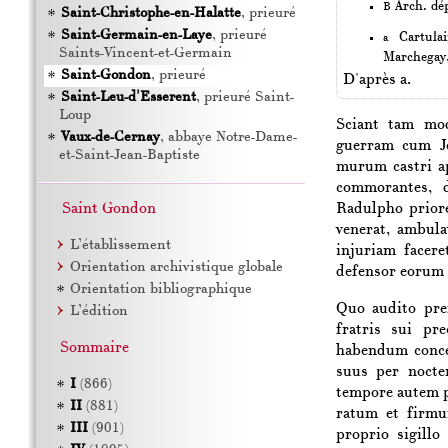
Arch. dép
B
Saint-Christophe-en-Halatte
, prieuré
Saint-Germain-en-Laye
, prieuré
Cartula
a
Saints-Vincent-et-Germain
Marchegay,
Saint-Gondon
, prieuré
D'après a.
Saint-Leu-d'Esserent
, prieuré Saint-
Loup
Sciant tam mo
Vaux-de-Cernay
, abbaye Notre-Dame-
guerram cum
et-Saint-Jean-Baptiste
murum castri a
commorantes, 
Radulpho
prio
Saint Gondon
venerat, ambula
L’établissement
injuriam facere
Orientation archivistique globale
defensor eorum 
Orientation bibliographique
Quo audito pre
L’édition
fratris sui pr
Sommaire
habendum conces
suus per nocte
I
(866)
tempore autem p
II
(881)
ratum et firm
III
(901)
proprio sigillo