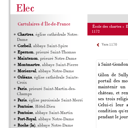
Cartulaires d'Île-de-France
École des chartes
»
1172
Chartres
, église cathédrale Notre-
Dame
Vers 1170
Corbeil
, abbaye Saint-Spire
Epernon
, prieuré Saint-Thomas
Maintenon
, prieuré Notre-Dame
à
Saint-Gondo
Montmartre
, abbaye Saint-Pierre
Morienval
, abbaye Notre-Dame
Gilon de Sully
Orléans
, église cathédrale Sainte-
portail des mo
Croix
maintenir un 
Paris
, prieuré Saint-Martin-des-
château, et re
Champs
ses trois relig
Paris
, église paroissiale Saint-Merri
Celui-ci leur 
Pontoise
, Hôtel-Dieu
condition qu'en
Pontoise
, abbaye Saint-Martin
pendant le jour
Port-Royal
, abbaye Notre-Dame
Roche (la)
, abbaye Notre-Dame