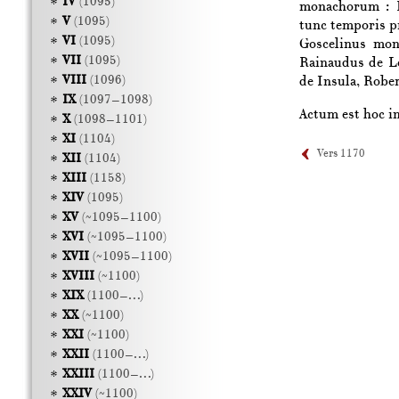
IV
(1095)
monachorum :
V
(1095)
tunc temporis p
VI
(1095)
Goscelinus
mon
VII
(1095)
Rainaudus de L
VIII
(1096)
de Insula
,
Rober
IX
(1097–1098)
Actum est hoc i
X
(1098–1101)
XI
(1104)
Vers 1170
XII
(1104)
XIII
(1158)
XIV
(1095)
XV
(~1095–1100)
XVI
(~1095–1100)
XVII
(~1095–1100)
XVIII
(~1100)
XIX
(1100–…)
XX
(~1100)
XXI
(~1100)
XXII
(1100–…)
XXIII
(1100–…)
XXIV
(~1100)