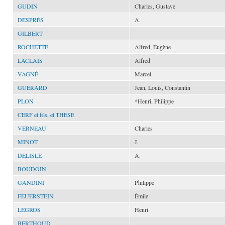
GUDIN
Charles, Gustave
DESPRÉS
A.
GILBERT
ROCHETTE
Alfred, Eugène
LACLAIS
Alfred
VAGNÉ
Marcel
GUÉRARD
Jean, Louis, Constantin
PLON
*Henri, Philippe
CERF et fils, et THESE
VERNEAU
Charles
MINOT
J.
DELISLE
A.
BOUDOIN
GANDINI
Philippe
FEUERSTEIN
Émile
LEGROS
Henri
BERTHOUD