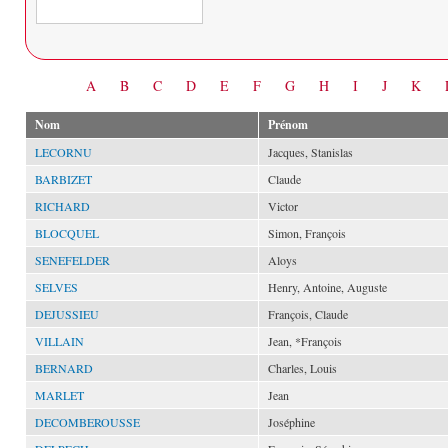
Date
A
B
C
D
E
F
G
H
I
J
K
Nom
Prénom
LECORNU
Jacques, Stanislas
BARBIZET
Claude
RICHARD
Victor
BLOCQUEL
Simon, François
SENEFELDER
Aloys
SELVES
Henry, Antoine, Auguste
DEJUSSIEU
François, Claude
VILLAIN
Jean, *François
BERNARD
Charles, Louis
MARLET
Jean
DECOMBEROUSSE
Joséphine