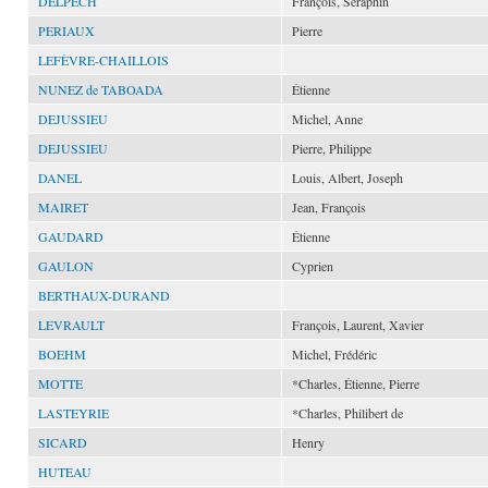
DELPECH
François, Séraphin
PERIAUX
Pierre
LEFÈVRE-CHAILLOIS
NUNEZ de TABOADA
Étienne
DEJUSSIEU
Michel, Anne
DEJUSSIEU
Pierre, Philippe
DANEL
Louis, Albert, Joseph
MAIRET
Jean, François
GAUDARD
Étienne
GAULON
Cyprien
BERTHAUX-DURAND
LEVRAULT
François, Laurent, Xavier
BOEHM
Michel, Frédéric
MOTTE
*Charles, Étienne, Pierre
LASTEYRIE
*Charles, Philibert de
SICARD
Henry
HUTEAU