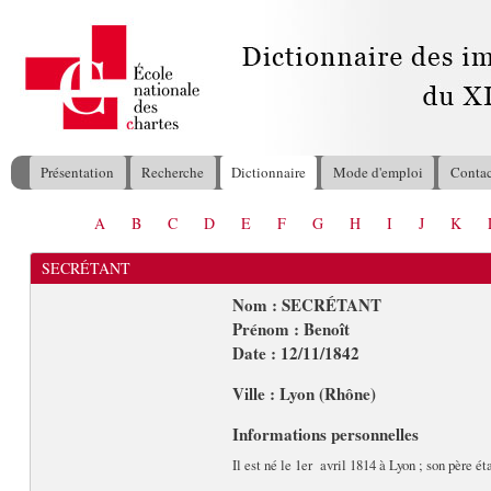
All
con
pri
Présentation
Recherche
Dictionnaire
Mode d'emploi
Contac
Menu principal
A
B
C
D
E
F
G
H
I
J
K
Vous êtes ici
SECRÉTANT
Nom : SECRÉTANT
Prénom : Benoît
Date : 12/11/1842
Ville : Lyon (Rhône)
Informations personnelles
Il est né le 1er avril 1814 à Lyon ; son père éta