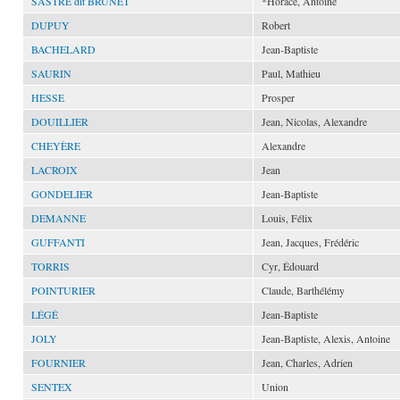
SASTRE dit BRUNET
*Horace, Antoine
DUPUY
Robert
BACHELARD
Jean-Baptiste
SAURIN
Paul, Mathieu
HESSE
Prosper
DOUILLIER
Jean, Nicolas, Alexandre
CHEYÈRE
Alexandre
LACROIX
Jean
GONDELIER
Jean-Baptiste
DEMANNE
Louis, Félix
GUFFANTI
Jean, Jacques, Frédéric
TORRIS
Cyr, Édouard
POINTURIER
Claude, Barthélémy
LÉGÉ
Jean-Baptiste
JOLY
Jean-Baptiste, Alexis, Antoine
FOURNIER
Jean, Charles, Adrien
SENTEX
Union