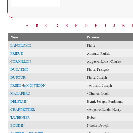
Date
A
B
C
D
E
F
G
H
I
J
K
Nom
Prénom
LANGLUMÉ
Pierre
PRIEUR
Armand, Parfait
CORNILLON
Auguste, Louis, Charles
DUCARME
Pierre, François
DUFOUR
Pierre, Joseph
FRÈRE de MONTIZON
*Armand, Joseph
MALAPEAU
*Charles, Louis
DELETAIN
Henri, Joseph, Ferdinand
CHARPENTIER
*Auguste, Louis, Henry
TAVERNIER
Robert
BOUDIN
Nicolas, Joseph