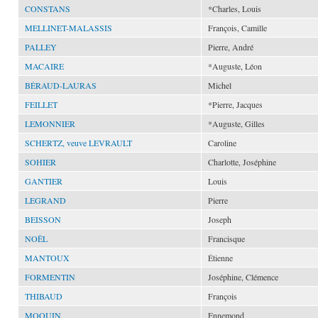
CONSTANS
*Charles, Louis
MELLINET-MALASSIS
François, Camille
PALLEY
Pierre, André
MACAIRE
*Auguste, Léon
BÉRAUD-LAURAS
Michel
FEILLET
*Pierre, Jacques
LEMONNIER
*Auguste, Gilles
SCHERTZ, veuve LEVRAULT
Caroline
SOHIER
Charlotte, Joséphine
GANTIER
Louis
LEGRAND
Pierre
BEISSON
Joseph
NOËL
Francisque
MANTOUX
Étienne
FORMENTIN
Joséphine, Clémence
THIBAUD
François
MOQUIN
Ennemond