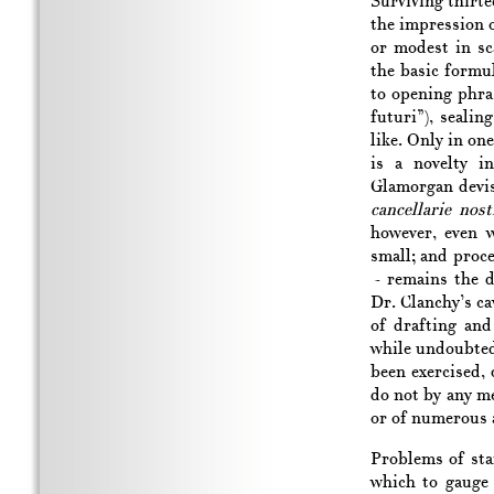
Surviving thirt
the impression 
or modest in sc
the basic formul
to opening phra
futuri”), sealin
like. Only in on
is a novelty i
Glamorgan devis
cancellarie nost
however, even w
small; and proc
– remains the d
Dr. Clanchy’s cav
of drafting and 
while undoubtedl
been exercised, 
do not by any m
or of numerous 
Problems of staf
which to gauge 