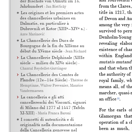
and fourteenth 
der Bischöfe von Olmütz im 14.
from the Clares
Jahrhundert
-
Jan Bistřický
title in 1217, t
Les origines et les premiers actes
des chancelleries urbaines en
of Devon and Aum
Dalmatie, en particulier à
among the very f
e
e
Dubrovnik et Kotor (XIII
–XIV
s.)
-
survived to per
Ante Marinović
Denholm-Young f
La Chancellerie des Ducs de
revealing elab
Bourgogne de la fin du XIIème au
existence of cha
début du XVème siècle
-
Jean Richard
within England,
La Chancellerie Delphinale (XIIIe
mutatis mutandi
siècle – milieu du XIVe siècle)
-
and that when th
Chantal Reydellet-Guttinger
the authority of
La Chancellerie des Comtes de
Flandre (12e–14e Siècle)
-
Thérèse de
royal family, w
Hemptinne
,
Walter Prevenier
,
Maurice
means all, of t
Vandermaesen
marcher, quasi-
La cancelleria e gli atti
an office
.
10
cancellereschi dei Visconti, signori
di Milano dal 1277 al 1447 (Tafeln
For the earls o
XI-XIII)
-
Maria Franca Baroni
Glamorgan tha
I concetti di autenticità e di
operation of a 
originalità nella documentazione
been as much, 
della Cancelleria genovese nel