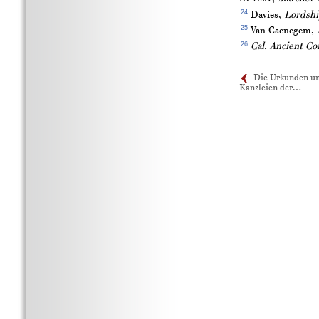
24
Davies,
Lordshi
25
Van Caenegem,
26
Cal. Ancient C
Die Urkunden u
Kanzleien der…