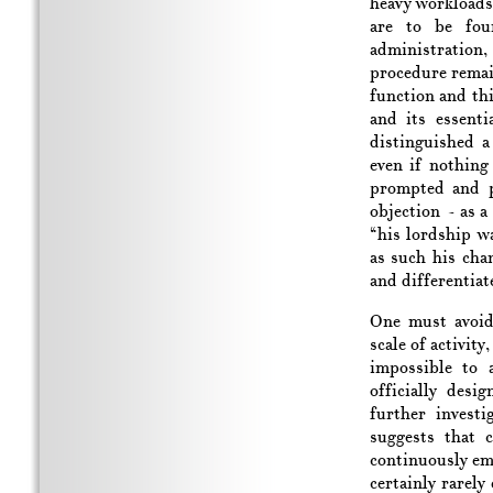
heavy workloads
are to be fou
administration
procedure remain
function and thi
and its essent
distinguished a
even if nothing
prompted and pe
objection – as a
“his lordship w
as such his cha
and differentiat
One must avoid,
scale of activit
impossible to 
officially desi
further investi
suggests that 
continuously emp
certainly rarely 