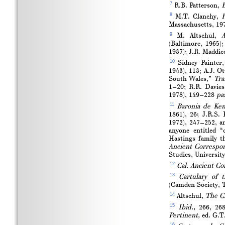
7
R.B. Patterson,
E
8
M.T. Clanchy,
F
Massachusetts, 197
9
M. Altschul,
A
(Baltimore, 1965
1937); J.R. Maddic
10
Sidney Painter
1943), 113; A.J. O
South Wales,”
Tra
1–20; R.R. Davie
1978), 149–228
pa
11
Baronia de Ke
1861), 26; J.R.S. 
1972), 247–252, and
anyone entitled “
Hastings family t
Ancient Correspo
Studies, University
12
Cal. Ancient C
13
Cartulary of 
(Camden Society, T
14
Altschul,
The Cl
15
Ibid.,
266, 26
Pertinent,
ed. G.T.
16