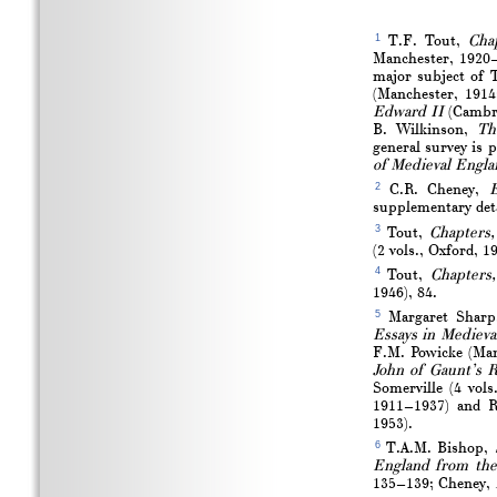
1
T.F. Tout,
Cha
Manchester, 1920–
major subject of 
(Manchester, 1914
Edward II
(Cambrid
B. Wilkinson,
Th
general survey is 
of Medieval Engla
2
C.R. Cheney,
E
supplementary det
3
Tout,
Chapters,
(2 vols., Oxford, 19
4
Tout,
Chapters,
1946), 84.
5
Margaret Sharp,
Essays in Medieva
F.M. Powicke (Man
John of Gaunt’s R
Somerville (4 vol
1911–1937) and R
1953).
6
T.A.M. Bishop,
England from the
135–139; Cheney,