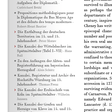
Aufgaben der Diplomatik
-
survived to illu
Carlrichard Brühl
as perhaps the
Propositions méthodologiques pour
departments of s
la Diplomatique du Bas Moyen Age
century, inspir
et des débuts des temps modernes
-
Cheney has writt
Robert-Henri Bautier
episcopal chanc
Die Entfaltung der deutschen
number and poor
Territorien im 14. und 15.
Jahrhundert
-
Peter Moraw
his own seal and
Die Kanzlei der Wittelsbacher im
the warranting,
Spätmittelalter (Tafel I–VII)
-
Hans
administrative 
Rall
confined to tho
Zu den Anfängen der Akten- und
to certain mem
Registerführung am bayerischen
lordships and 
Herzogshof
-
Alois Schütz
subordinate or s
Kanzlei, Registratur und Archiv des
organizations. 
Hochstifts Würzburg im 15.
accession in 12
Jahrhundert
-
Thomas Frenz
surviving evide
Die Kanzlei der Erzbischöfe von
of Carnarvon, P
Köln im Spätmittelalter
-
Wilhelm
Janssen
namely Edward 
Die Kanzlei der Grafen und
Lancaster (d. 1
Herzöge von Kleve im 14. und 15.
practice and org