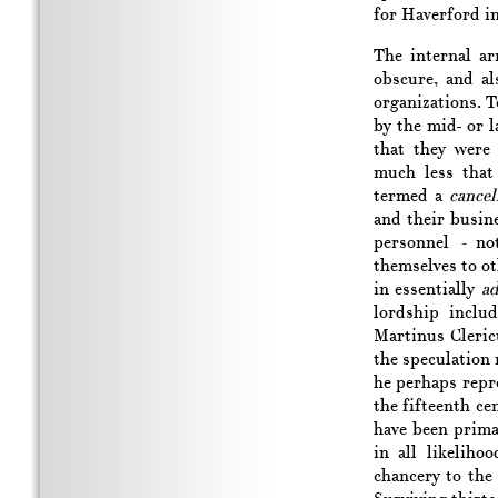
for Haverford in
The internal a
obscure, and al
organizations. 
by the mid- or l
that they were 
much less that 
termed a
cancel
and their busin
personnel – not
themselves to ot
in essentially
ad
lordship includ
Martinus Clericu
the speculation 
he perhaps repre
the fifteenth ce
have been primari
in all likeliho
chancery to the 