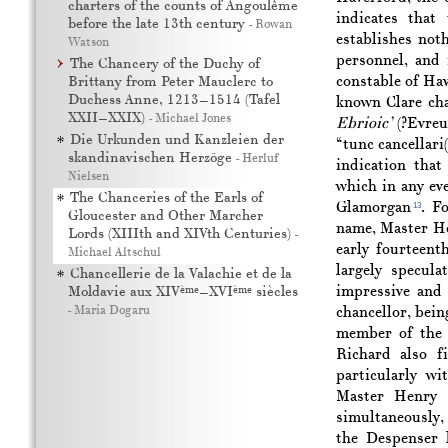
charters of the counts of Angoulême
indicates that
before the late 13th century
-
Rowan
establishes not
Watson
personnel, and 
The Chancery of the Duchy of
constable of Hav
Brittany from Peter Mauclerc to
Duchess Anne, 1213–1514 (Tafel
known Clare ch
XXII–XXIX)
-
Michael Jones
Ebrioic’
(?Evreux
Die Urkunden und Kanzleien der
“tunc cancellari
skandinavischen Herzöge
-
Herluf
indication that
Nielsen
which in any eve
The Chanceries of the Earls of
Glamorgan
. F
13
Gloucester and Other Marcher
name, Master He
Lords (XIIIth and XIVth Centuries)
-
early fourteent
Michael Altschul
largely specul
Chancellerie de la Valachie et de la
impressive and
ème
ème
Moldavie aux XIV
–XVI
siècles
-
Maria Dogaru
chancellor, bein
member of the 
Richard also f
particularly w
Master Henry s
simultaneously, 
the Despenser 