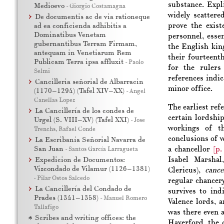
substance. Expl
Medioevo
-
Giorgio Costamagna
widely scattere
De documentis ac de via rationeque
prove the exist
ad ea conficienda adhibitis a
Dominatibus Venetam
personnel, esse
gubernantibus Terram Firmam,
the English kin
antequam in Venetiarum Rem
their fourteent
Publicam Terra ipsa affluxit
-
Paolo
for the rulers
Selmi
references indic
Cancilleria señorial de Albarracin
minor office.
(1170–1294) (Tafel XIV–XX)
-
Angel
Canellas Lopez
The earliest ref
La Cancillería de los condes de
certain lordshi
Urgel (S. VIII–XV) (Tafel XXI)
-
Jose
workings of th
Trenchs
,
Rafael Conde
conclusions of w
La Escribanía Señorial Navarra de
San Juan
a chancellor
[p
-
Santos García Larragueta
Isabel Marshal
Expedicion de Documentos:
Vizcondado de Vilamur (1126–1381)
Clericus),
cance
-
Pilar Ostos Salcedo
regular chancery
La Cancillería del Condado de
survives to ind
Prades (1341–1358)
-
Manuel Romero
Valence lords, 
Tallafigo
was there even a
Scribes and writing offices: the
Haverford, the c