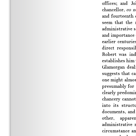
offices; and J
chancellor,
eo n
and fourteenth 
seem that the r
administrative 
and importance 
earlier centuri
direct responsi
Robert was ind
establishes him 
Glamorgan deali
suggests that c
one might almost
presumably for 
clearly predomi
chancery cannot
into its struc
documents, and 
other, appar
administrative 
circumstance an