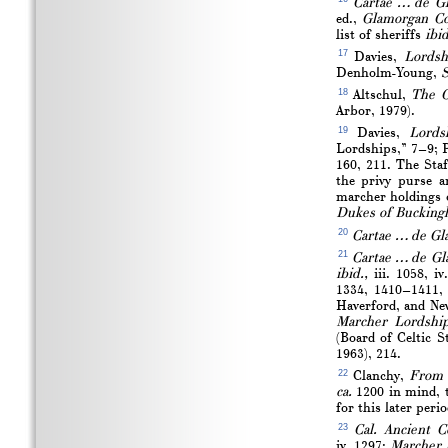
Cartae … de G
ed.,
Glamorgan Co
list of sheriffs
ibid
17
Davies,
Lordsh
Denholm-Young,
S
18
Altschul,
The C
Arbor, 1979).
19
Davies,
Lords
Lordships,” 7–9; P
160, 211. The Sta
the privy purse a
marcher holdings o
Dukes of Bucking
20
Cartae … de Gl
21
Cartae … de Gl
ibid.,
iii. 1058, i
1334, 1410–1411, 
Haverford, and N
Marcher Lordshi
(Board of Celtic S
1963), 214.
22
Clanchy,
From 
ca.
1200 in mind, t
for this later perio
23
Cal. Ancient 
iv. 1297;
Marcher 