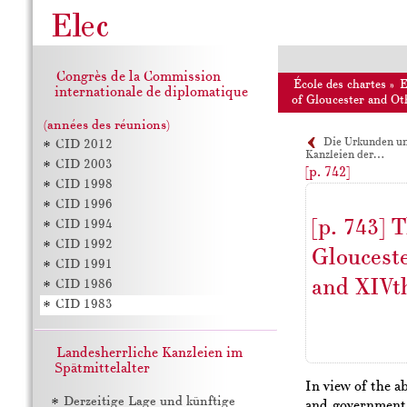
Congrès de la Commission
École des chartes
»
internationale de diplomatique
of Gloucester and Ot
(années des réunions)
Die Urkunden u
CID 2012
Kanzleien der…
CID 2003
[p. 742]
CID 1998
CID 1996
[p. 743]
T
CID 1994
CID 1992
Gloucest
CID 1991
and XIVt
CID 1986
CID 1983
Landesherrliche Kanzleien im
Spätmittelalter
In view of the a
Derzeitige Lage und künftige
and government i