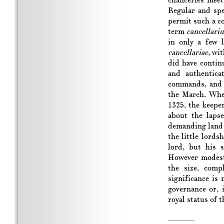
chanceries meet 
Regular and spe
permit such a co
term
cancellari
in only a few l
cancellariae,
with
did have contin
and authentica
commands, and e
the March. When
1325, the keepe
about the laps
demanding land 
the little lords
lord, but his 
However modest
the size, comp
significance is
governance or, 
royal status of t