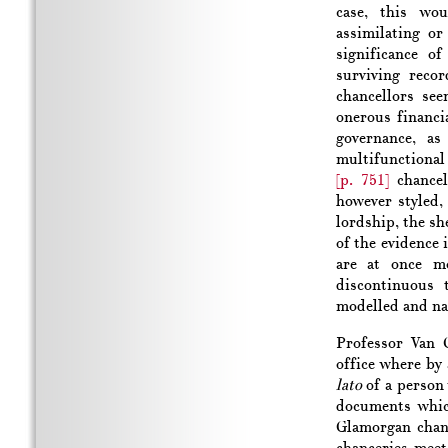
case, this wo
assimilating or
significance of
surviving reco
chancellors se
onerous financi
governance, as
multifunctional 
[p. 751]
chance
however styled, 
lordship, the sh
of the evidence 
are at once m
discontinuous 
modelled and n
Professor Van 
office where by 
lato
of a person 
documents which
Glamorgan chan