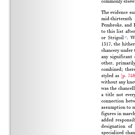
commonly elsewhe
The evidence sur
mid-thirteenth
Pembroke, and H
to this list af
or Strigoil
. W
17
1317, the hithe
chancery under t
any significant
other, primaril
combined; ther
styled as
[p. 74
without any know
was the chancell
a title not ev
connection betw
assumption to ma
figures in marc
added responsib
designation of
specialized chan