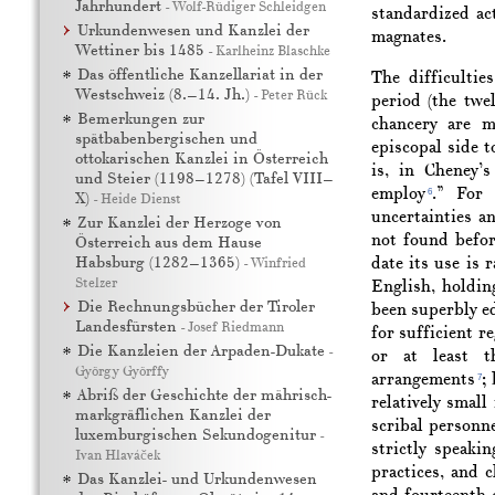
Jahrhundert
-
Wolf-Rüdiger Schleidgen
standardized act
Urkundenwesen und Kanzlei der
magnates.
Wettiner bis 1485
-
Karlheinz Blaschke
Das öffentliche Kanzellariat in der
The difficultie
Westschweiz (8.–14. Jh.)
-
Peter Rück
period (the twe
Bemerkungen zur
chancery are m
spätbabenbergischen und
episcopal side t
ottokarischen Kanzlei in Österreich
is, in Cheney’s
und Steier (1198–1278) (Tafel VIII–
employ
.” For 
6
X)
-
Heide Dienst
uncertainties a
Zur Kanzlei der Herzoge von
not found befor
Österreich aus dem Hause
Habsburg (1282–1365)
date its use is 
-
Winfried
Stelzer
English, holdin
Die Rechnungsbücher der Tiroler
been superbly e
Landesfürsten
-
Josef Riedmann
for sufficient r
Die Kanzleien der Arpaden-Dukate
-
or at least th
György Györffy
arrangements
;
7
Abriß der Geschichte der mährisch-
relatively smal
markgräflichen Kanzlei der
scribal personn
luxemburgischen Sekundogenitur
-
strictly speakin
Ivan Hlaváček
practices, and 
Das Kanzlei- und Urkundenwesen