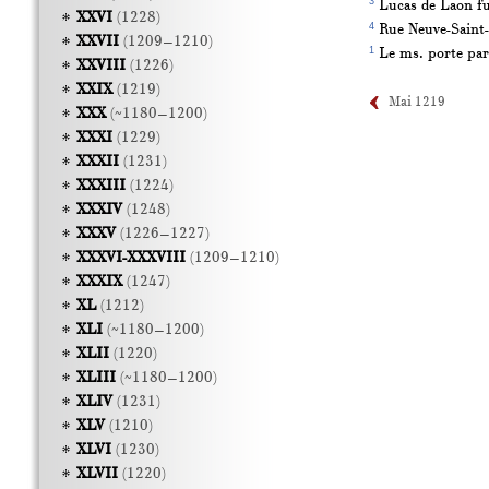
3
Lucas de Laon fut
XXVI
(1228)
4
Rue Neuve-Saint-M
XXVII
(1209–1210)
1
Le ms. porte par 
XXVIII
(1226)
XXIX
(1219)
Mai 1219
XXX
(~1180–1200)
XXXI
(1229)
XXXII
(1231)
XXXIII
(1224)
XXXIV
(1248)
XXXV
(1226–1227)
XXXVI-XXXVIII
(1209–1210)
XXXIX
(1247)
XL
(1212)
XLI
(~1180–1200)
XLII
(1220)
XLIII
(~1180–1200)
XLIV
(1231)
XLV
(1210)
XLVI
(1230)
XLVII
(1220)