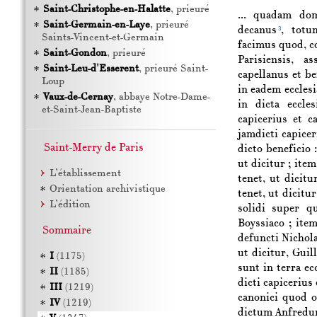
Saint-Christophe-en-Halatte
, prieuré
... quadam do
Saint-Germain-en-Laye
, prieuré
decanus
, tot
3
Saints-Vincent-et-Germain
facimus quod, co
Saint-Gondon
, prieuré
Parisiensis
, as
Saint-Leu-d'Esserent
, prieuré Saint-
capellanus et be
Loup
in eadem eccles
Vaux-de-Cernay
, abbaye Notre-Dame-
in dicta eccle
et-Saint-Jean-Baptiste
capicerius et c
jamdicti capice
Saint-Merry de Paris
dicto beneficio
ut dicitur ; ite
L’établissement
tenet, ut dicitu
Orientation archivistique
tenet, ut dicitu
L’édition
solidi super 
Boyssiaco
; item
Sommaire
defuncti
Nichol
ut dicitur,
Guil
I
(1175)
sunt in terra ec
II
(1185)
dicti capicerius
III
(1219)
canonici quod o
IV
(1219)
dictum
Anfred