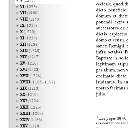
V
(1247)
ecclesie, quod 
VI
(1225)
dicto beneficio
VII
(1185)
domum et dictu
VIII
(1243)
ponendi extra
IX
(1219)
successores de 
X
(1220)
dictis capiceri
XI
(1224)
domo et censu, 
XII
(1234)
sancti Remigii
,
XIII
(1248)
infra octabas P
XIV
(1217)
Baptiste
,
x
solid
XV
(1210)
legitimam stipu
XVI
(1223)
per alium, non 
ordinatio dicte
XVII
(1225)
laudamus. In cu
XVIII
(1156–1157)
nostro fecimus
XIX
(1213)
julio
.
XX
(1219)
XXI
(1224)
XXII
(1225)
XXIII
(1212)
2
Les pages 39
vº
,
XXIV
(1156)
ces deux mots seul
XXV
(1229)