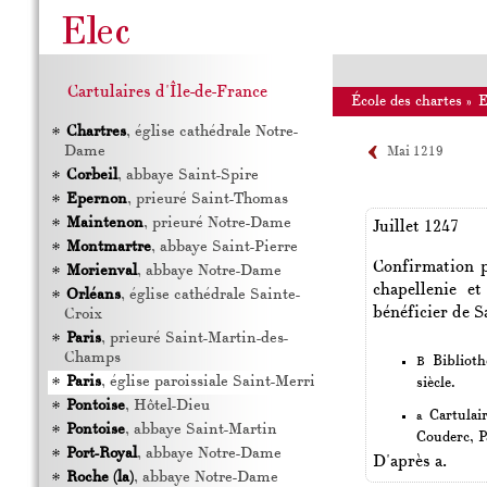
Cartulaires d'Île-de-France
École des chartes
»
Chartres
, église cathédrale Notre-
Dame
Mai 1219
Corbeil
, abbaye Saint-Spire
Epernon
, prieuré Saint-Thomas
Maintenon
, prieuré Notre-Dame
Juillet 1247
Montmartre
, abbaye Saint-Pierre
Confirmation pa
Morienval
, abbaye Notre-Dame
chapellenie et
Orléans
, église cathédrale Sainte-
bénéficier de 
Croix
Paris
, prieuré Saint-Martin-des-
Champs
Bibliothè
B
Paris
, église paroissiale Saint-Merri
siècle.
Pontoise
, Hôtel-Dieu
Cartulai
a
Pontoise
, abbaye Saint-Martin
Couderc, P
Port-Royal
, abbaye Notre-Dame
D'après a.
Roche (la)
, abbaye Notre-Dame