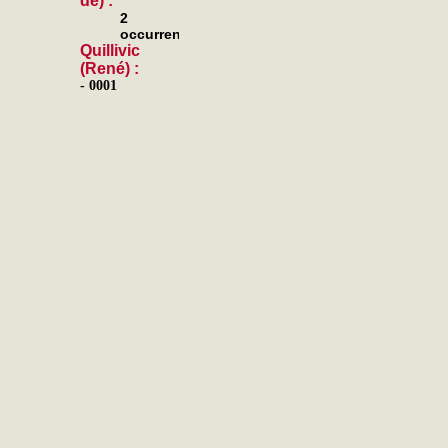
de) :
2
occurrences
Quillivic
(René) :
- 0001