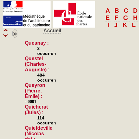
A
B
C
D
E
F
G
H
I
J
K
L
Accueil
M
N
O
»
P
Q
R
Quesnay :
S
T
U
V
2
W
Y
Z
occurrences
Questel
(Charles-
Auguste) :
404
occurrences
Queyron
(Pierre,
Émile) :
- 0001
Quicherat
(Jules) :
114
occurrences
Quiefdeville
(Nicolas