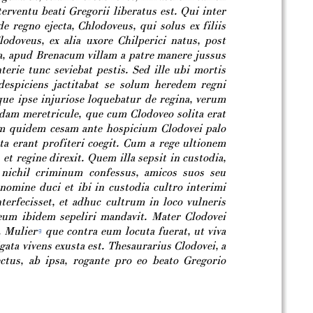
erventu beati Gregorii liberatus est. Qui inter
de regno ejecta, Chlodoveus, qui solus ex filiis
odoveus, ex alia uxore Chilperici natus, post
na, apud Brenacum villam a patre manere jussus
erie tunc seviebat pestis. Sed ille ubi mortis
despiciens jactitabat se solum heredem regni
que ipse injuriose loquebatur de regina, verum
sdam meretricule, que cum Clodoveo solita erat
llam quidem cesam ante hospicium Clodovei palo
cta erant profiteri coegit. Cum a rege ultionem
 et regine direxit. Quem illa sepsit in custodia,
e nichil criminum confessus, amicos suos seu
nomine duci et ibi in custodia cultro interimi
terfecisset, et adhuc cultrum in loco vulneris
 eum ibidem sepeliri mandavit. Mater Clodovei
.
Mulier
que contra eum locuta fuerat, ut viva
g
ata vivens exusta est. Thesaurarius Clodovei, a
ectus, ab ipsa, rogante pro eo beato Gregorio