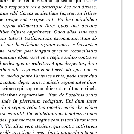
nunc de te vel Bertranno episcopo qui
fratri
e
us respondit rex a semetipso hec non dixisse,
nim sibi timens audientiam fugerat, antistites
 reciperent scripserunt. Eo loci mirabilem
e regina diffamatum foret quod ipsi quoque
bet injuste opprimeret. Quod alias sane non
sum tulerat testimonium, excommunicatum ab
 ei per beneficium regium concesse fuerant, a
rans, tandem post longum spacium reconciliatus
quatinus observaret se a regine animo contra se
d pedes ejus provolvitur. A qua despectus, dum
bus sibi reginam conciliaret, ab ejus pueris
 in medio ponte Parisiace urbis, pede inter duo
 sanandum deportatus, a missis regine inter duos
ut crimen episcopo suo obiceret, multos in vincla
celeribus degenerabat.
‘Nam de fiscalinis ortus
, inde in pistrinum redigitur. Ubi dum inter
 dum sepius reductus repetit, auris abscisione
 se contulit. Cui adulationibus familiarissimus
todes, post mortem regine comitatum Turonicum
’
.
‘Riculfus vero clericus, qui contra antistitem
4
lagella ut, etiamsi ereus foret, miraculum tamen