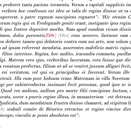
 preberet tanta paciens tormenta. Verum a capitali supplicio int
 verbera hoc confessus est ideo se talia de regina dixisse ut ea 
supererat, a patre regnum suscipiens regnaret’
.
‘Hic etenim Cl
5
orum regis qui ex Fredegunde geniti erant, instigante ipsa regi
ili quo fratres deperiret morbo. Nam apud eundem vicum dissint
rimen, dolos persentis
[f49v]
(49va)
cens noverce, fastuose eam 
on defuere tamen qui delatoria contra eum usi arte, non solum 
a ad ipsam referrent mendatia, asserentes maleficio matris cuju
s filios interisse. Regina, hoc audito, iracundia commota, pue
figi. Matrem vero ejus, verberibus laceratam, vera fuisse que di
x venatum profectus, filium ut ad se veniret jussum alligari fecit,
 rei veritatem, vel qui ex principibus ei faverent. Verum ill
detexit. Illa eum post biduum trans Matronam in villa Nocetum 
gi per subintroductas insinuari fecit personas, quod ipse se in
. Quod rex audiens, nullum pro morte filii concipiens luctum,
ecata, soror a pueris regine illusa, in monasterium
est detrusa
f
judicata, dum mendatium frustra dixisse clamaret, ad stipitem lig
vb)
stabuli comite de Biturico retractus et regine vinctus dir
scopo, vinculis ac penis absolutus est’
.
6