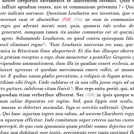
 noster Gregorius sacramentis se innocentem ostendit. Quid 
inflixit agendum censes, nisi ut communione privemini ? »
Quib
ste indicata narrasse. Quesitum Leudasten nec inventum, ipse e
averunt eum et absentibus
[f49]
(49a)
ne eum in communione
 regis qui aderant mirati sunt, quia, quamvis tale scelus d
generaret, nunquam tamen ita animo commotus est ut que[m]li
t agere. Solummodo Leudasten, eo quod contra episcopum fal
ssit eliminari regno’
.
‘Tunc Leudastis universas res suas, que
2
ronica in Bituricum fines absportavit. Et diu huc illucque ober
 in gratiam receptus a rege, dum moneretur a pontifice Gregorio 
rvipendens ammonitionem, dum illa in quadam oraret ecclesia, a
uisset egressus et quedam mercimonia emere vellet, ut muneri
tur. E quibus unum gladio percutiens, a reliquis in fugam actus,
 tibiam sibi fregit. Unde sublatus et in una villa jussu regis ad
cto gutture, infelicem vitam finivit’
. Hoc ergo exitu periit, qui, 
3
 quosdam etiam verberibus affecerat. Nec
(49b)
in ipsis quoque s
mum culine deputatus est regine. Sed, quia lippis erat oculis
 massas se delectari assimulat, fuga se servitio subtraxit. Quam
. Qui hanc injuriam tegere non valens, ad uxorem Chariberti regis
tos equorum efficitur. Inde comitatum super ceteros nactus cus
 percepit, de quo cum ignominia quam prefati sumus dejectus est
sus non dubitavit esse testis, precipiente rege tanta sustinuit f