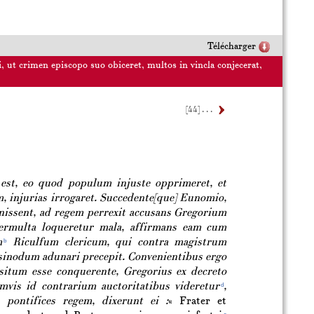
Télécharger
qui, ut crimen episcopo suo obiceret, multos in vincla conjecerat,
[44] . . .
st, eo quod populum injuste opprimeret, et
, injurias irrogaret. Succedente[que] Eunomio,
enissent, ad regem perrexit accusans Gregorium
permulta loqueretur mala, affirmans eam cum
m
Riculfum clericum, qui contra magistrum
b
, sinodum adunari precepit. Convenientibus ergo
situm esse conquerente, Gregorius ex decreto
vis id contrarium auctoritatibus
videretur
,
d
pontifices regem, dixerunt ei :
« Frater et