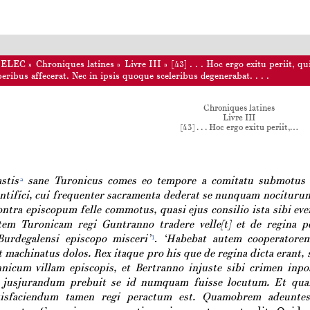
ELEC
»
Chroniques latines
»
Livre III
»
[43] . . . Hoc ergo exitu periit, 
ribus affecerat. Nec in ipsis quoque sceleribus degenerabat. . . .
Chroniques latines
Livre III
[43] . . . Hoc ergo exitu periit,…
stis
sane Turonicus comes eo tempore a comitatu submotus e
a
ntifici, cui frequenter sacramenta dederat se nunquam nociturum
ontra episcopum felle commotus, quasi ejus consilio ista sibi ev
tem Turonicam regi Guntranno tradere velle[t] et de regina 
urdegalensi episcopo misceri’
.
‘Habebat autem
cooperatore
1
 machinatus dolos. Rex itaque pro his que de regina dicta erant
nicum villam episcopis, et Bertranno injuste sibi crimen inpo
r jusjurandum prebuit se id numquam fuisse locutum. Et quam
tisfaciendum tamen regi peractum est. Quamobrem adeuntes 