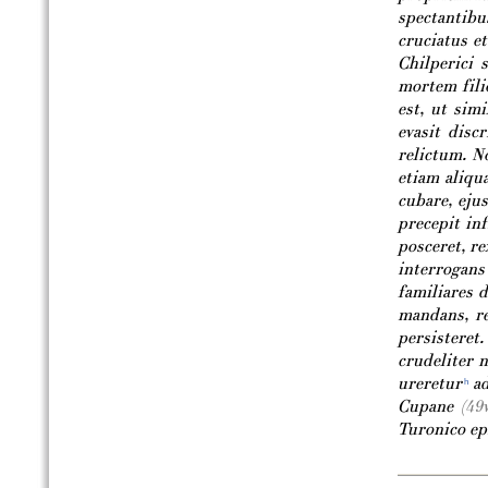
spectantibus
cruciatus et
Chilperici 
mortem fili
est, ut sim
evasit disc
relictum. N
etiam aliqu
cubare, eju
precepit in
posceret, re
interrogans
familiares 
mandans, re
persisteret
crudeliter n
ureretur
ad
h
Cupane
(49
Turonico epi