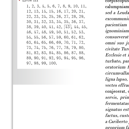
Livre III
coepiscopus
1
,
2
,
3
,
4
,
5
,
6
,
7
,
8
,
9
,
10
,
11
,
calumpniam 
12
,
13
,
14
,
15
,
16
,
17
,
20
,
21
,
sed a Leuda
22
,
23
,
24
,
25
,
26
,
27
,
28
,
29
,
excommunic
30
,
31
,
32
,
33
,
34
,
35
,
36
,
37
,
pacientiam
38
,
39
,
40
,
41
,
42
,
43
,
44
,
45
,
ignominiam 
46
,
47
,
48
,
49
,
50
,
51
,
52
,
53
,
consuevera
54
,
55
,
56
,
57
,
59
,
60
,
61
,
62
,
63
,
64
,
65
,
66
,
69
,
70
,
71
,
72
,
omni suo ju
73
,
74
,
75
,
76
,
77
,
78
,
79
,
80
,
civitate Tu
81
,
82
,
83
,
84
,
85
,
86
,
87
,
88
,
Ecclesie et
89
,
90
,
91
,
92
,
93
,
94
,
95
,
96
,
turbato, pa
97
,
98
,
99
,
100
.
oratorium f
circumvalla
ligna lapso,
vectes effra
conjecerat,
servis, pri
fermentatas
signatus est
factus, cus
a Cariberto
proprium fal