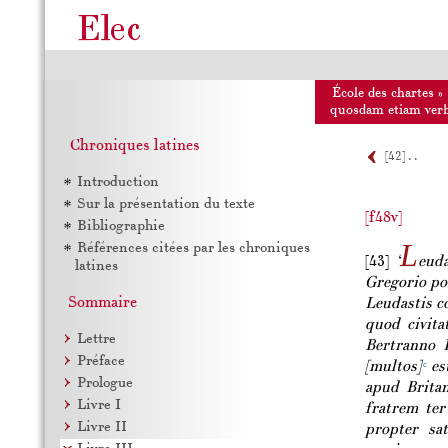
École des chartes
»
quosdam etiam verbe
Chroniques latines
[42] . .
Introduction
Sur la présentation du texte
[f48v]
Bibliographie
L
Références citées par les chroniques
[43]
‘
euda
latines
Gregorio po
Sommaire
Leudastis c
quod civita
Lettre
Bertranno B
Préface
[multos]
est
c
Prologue
apud Britan
Livre I
fratrem te
Livre II
propter sa