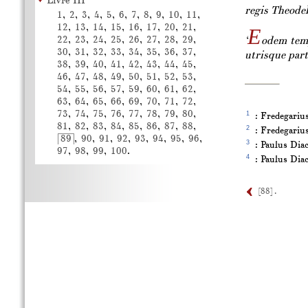
Livre III
regis Theodeb
1
,
2
,
3
,
4
,
5
,
6
,
7
,
8
,
9
,
10
,
11
,
12
,
13
,
14
,
15
,
16
,
17
,
20
,
21
,
E
22
,
23
,
24
,
25
,
26
,
27
,
28
,
29
,
‘
odem tem
30
,
31
,
32
,
33
,
34
,
35
,
36
,
37
,
utrisque part
38
,
39
,
40
,
41
,
42
,
43
,
44
,
45
,
46
,
47
,
48
,
49
,
50
,
51
,
52
,
53
,
54
,
55
,
56
,
57
,
59
,
60
,
61
,
62
,
63
,
64
,
65
,
66
,
69
,
70
,
71
,
72
,
73
,
74
,
75
,
76
,
77
,
78
,
79
,
80
,
1
:
Fredegariu
81
,
82
,
83
,
84
,
85
,
86
,
87
,
88
,
2
:
Fredegariu
89
,
90
,
91
,
92
,
93
,
94
,
95
,
96
,
3
:
Paulus Dia
97
,
98
,
99
,
100
.
4
:
Paulus Dia
[88] .