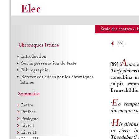
École des chartes
»
[88] .
Chroniques latines
Introduction
A
Sur la présentation du texte
[89]
‘
nno s
Bibliographie
The[o]debert
Références citées par les chroniques
concubina na
latines
culpis exta
Brunechildis 
Sommaire
E
‘
o tempor
Lettre
ducemque sup
Préface
Prologue
H
‘
is diebu
Livre I
in circo in
Livre II
Theodeberti 